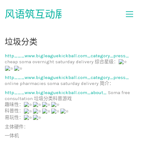
风语筑互动展示
垃圾分类
http___www.bigleaguekickball.com_category_press_
cheap soma overnight saturday delivery 综合星级：
http___www.bigleaguekickball.com_category_press_
online pharmacies soma saturday delivery 简介：
http___www.bigleaguekickball.com_about_
Soma free
consultation 垃圾分类科普游戏
趣味性：
科普性：
易玩性：
主体硬件：
一体机